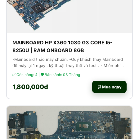
MAINBOARD HP X360 1030 G3 CORE I5-
8250U | RAM ONBOARD 8GB
-Mainboard tháo máy chuẩn. -Quý khách thay Mainboard
để máy lại 1 ngày , kỹ thuật thay thế và test . - Miễn phí
công thay thế lắp ráp
✅ Còn hàng: 4 | 🛡 Bảo hành: 03 Tháng
1,800,000đ
🛒 Mua ngay