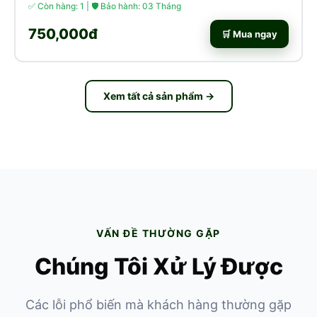
✅ Còn hàng: 1 | 🛡 Bảo hành: 03 Tháng
750,000đ
🛒 Mua ngay
Xem tất cả sản phẩm →
VẤN ĐỀ THƯỜNG GẶP
Chúng Tôi Xử Lý Được
Các lỗi phổ biến mà khách hàng thường gặp