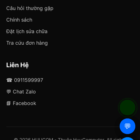
Câu hỏi thường gặp
Chính sách
Đặt lịch sửa chữa
Tra cứu đơn hàng
Liên Hệ
☎ 0911599997
💬 Chat Zalo
📘 Facebook
📞
📞
💬
💬
© 2026 HUUCOM - Thuộc HuuComputer. All rights