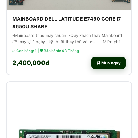
MAINBOARD DELL LATITUDE E7490 CORE I7
8650U SHARE
-Mainboard tháo máy chuẩn. -Quý khách thay Mainboard
để máy lại 1 ngày , kỹ thuật thay thế và test . - Miễn phí
công thay thế lắp ráp
✅ Còn hàng: 1 | 🛡 Bảo hành: 03 Tháng
2,400,000đ
🛒 Mua ngay