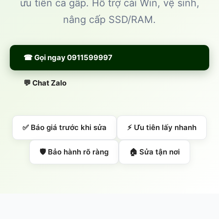
ưu tiên ca gấp. Hỗ trợ cài Win, vệ sinh,
nâng cấp SSD/RAM.
☎ Gọi ngay 0911599997
💬 Chat Zalo
✅ Báo giá trước khi sửa
⚡ Ưu tiên lấy nhanh
🛡️ Bảo hành rõ ràng
🏠 Sửa tận nơi