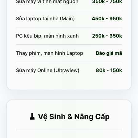
Sửa máy vi tính mất nguồn
350k - 750k
Sửa laptop tại nhà (Main)
450k - 950k
PC kêu bíp, màn hình xanh
250k - 650k
Thay phím, màn hình Laptop
Báo giá mã
Sửa máy Online (Ultraview)
80k - 150k
🧹 Vệ Sinh & Nâng Cấp