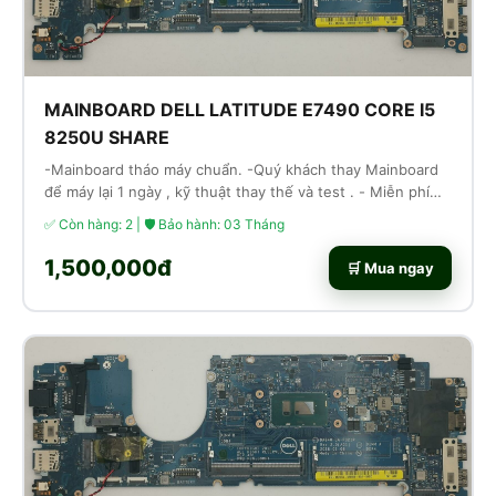
MAINBOARD DELL LATITUDE E7490 CORE I5
8250U SHARE
-Mainboard tháo máy chuẩn. -Quý khách thay Mainboard
để máy lại 1 ngày , kỹ thuật thay thế và test . - Miễn phí
công thay thế lắp ráp
✅ Còn hàng: 2 | 🛡 Bảo hành: 03 Tháng
1,500,000đ
🛒 Mua ngay