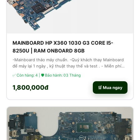
MAINBOARD HP X360 1030 G3 CORE I5-
8250U | RAM ONBOARD 8GB
-Mainboard tháo máy chuẩn. -Quý khách thay Mainboard
để máy lại 1 ngày , kỹ thuật thay thế và test . - Miễn phí
công thay thế lắp ráp
✅ Còn hàng: 4 | 🛡 Bảo hành: 03 Tháng
1,800,000đ
🛒 Mua ngay