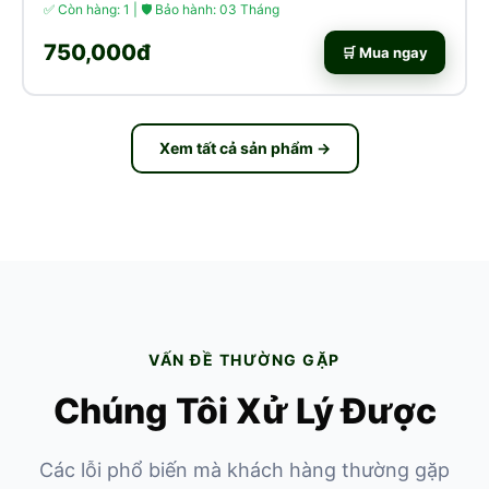
✅ Còn hàng: 1 | 🛡 Bảo hành: 03 Tháng
750,000đ
🛒 Mua ngay
Xem tất cả sản phẩm →
VẤN ĐỀ THƯỜNG GẶP
Chúng Tôi Xử Lý Được
Các lỗi phổ biến mà khách hàng thường gặp