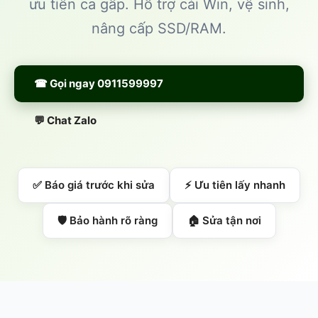
ưu tiên ca gấp. Hỗ trợ cài Win, vệ sinh,
nâng cấp SSD/RAM.
☎ Gọi ngay 0911599997
💬 Chat Zalo
✅ Báo giá trước khi sửa
⚡ Ưu tiên lấy nhanh
🛡️ Bảo hành rõ ràng
🏠 Sửa tận nơi