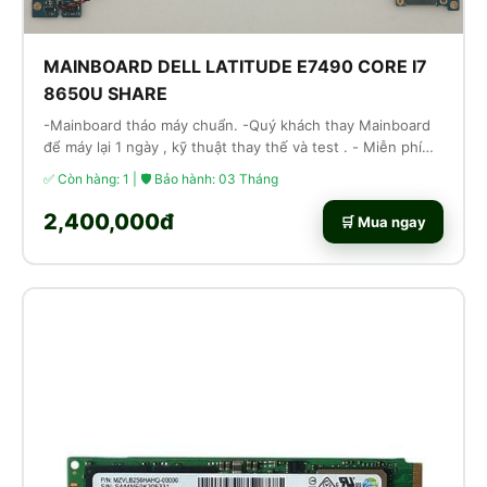
MAINBOARD DELL LATITUDE E7490 CORE I7
8650U SHARE
-Mainboard tháo máy chuẩn. -Quý khách thay Mainboard
để máy lại 1 ngày , kỹ thuật thay thế và test . - Miễn phí
công thay thế lắp ráp
✅ Còn hàng: 1 | 🛡 Bảo hành: 03 Tháng
2,400,000đ
🛒 Mua ngay