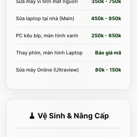
Sửa máy vi tính mất nguồn
350k - 750k
Sửa laptop tại nhà (Main)
450k - 950k
PC kêu bíp, màn hình xanh
250k - 650k
Thay phím, màn hình Laptop
Báo giá mã
Sửa máy Online (Ultraview)
80k - 150k
🧹 Vệ Sinh & Nâng Cấp