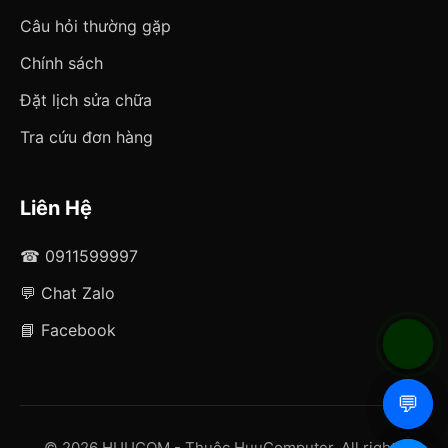
Câu hỏi thường gặp
Chính sách
Đặt lịch sửa chữa
Tra cứu đơn hàng
Liên Hệ
☎ 0911599997
💬 Chat Zalo
📘 Facebook
📞
📞
💬
💬
© 2026 HUUCOM - Thuộc HuuComputer. All rights