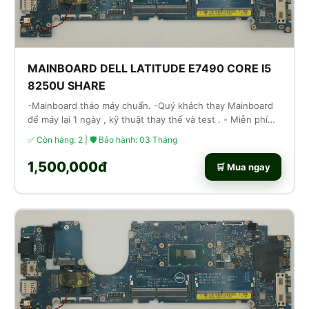
MAINBOARD DELL LATITUDE E7490 CORE I5
8250U SHARE
-Mainboard tháo máy chuẩn. -Quý khách thay Mainboard
để máy lại 1 ngày , kỹ thuật thay thế và test . - Miễn phí
công thay thế lắp ráp
✅ Còn hàng: 2 | 🛡 Bảo hành: 03 Tháng
1,500,000đ
🛒 Mua ngay