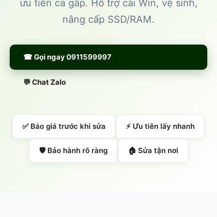
ưu tiên ca gấp. Hỗ trợ cài Win, vệ sinh,
nâng cấp SSD/RAM.
☎ Gọi ngay 0911599997
💬 Chat Zalo
✅ Báo giá trước khi sửa
⚡ Ưu tiên lấy nhanh
🛡️ Bảo hành rõ ràng
🏠 Sửa tận nơi