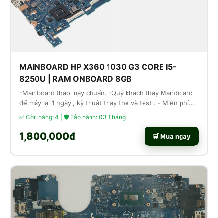
MAINBOARD HP X360 1030 G3 CORE I5-
8250U | RAM ONBOARD 8GB
-Mainboard tháo máy chuẩn. -Quý khách thay Mainboard
để máy lại 1 ngày , kỹ thuật thay thế và test . - Miễn phí
công thay thế lắp ráp
✅ Còn hàng: 4 | 🛡 Bảo hành: 03 Tháng
1,800,000đ
🛒 Mua ngay