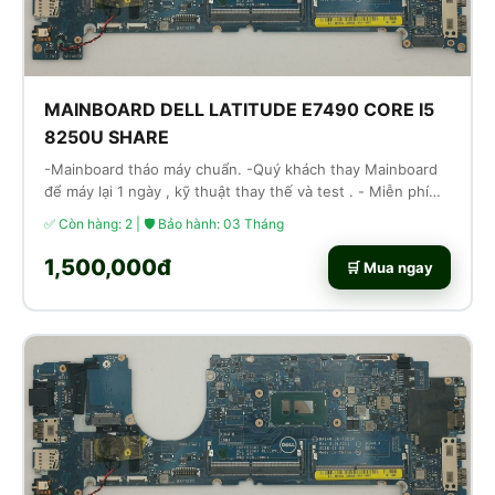
MAINBOARD DELL LATITUDE E7490 CORE I5
8250U SHARE
-Mainboard tháo máy chuẩn. -Quý khách thay Mainboard
để máy lại 1 ngày , kỹ thuật thay thế và test . - Miễn phí
công thay thế lắp ráp
✅ Còn hàng: 2 | 🛡 Bảo hành: 03 Tháng
1,500,000đ
🛒 Mua ngay