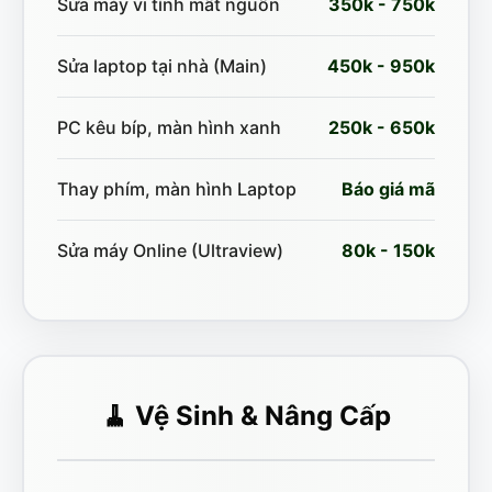
Sửa máy vi tính mất nguồn
350k - 750k
Sửa laptop tại nhà (Main)
450k - 950k
PC kêu bíp, màn hình xanh
250k - 650k
Thay phím, màn hình Laptop
Báo giá mã
Sửa máy Online (Ultraview)
80k - 150k
🧹 Vệ Sinh & Nâng Cấp