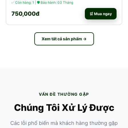
✅ Còn hàng: 1 | 🛡 Bảo hành: 03 Tháng
750,000đ
🛒 Mua ngay
Xem tất cả sản phẩm →
VẤN ĐỀ THƯỜNG GẶP
Chúng Tôi Xử Lý Được
Các lỗi phổ biến mà khách hàng thường gặp