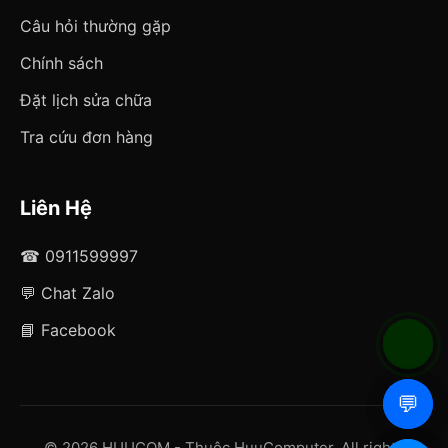
Câu hỏi thường gặp
Chính sách
Đặt lịch sửa chữa
Tra cứu đơn hàng
Liên Hệ
☎ 0911599997
💬 Chat Zalo
📘 Facebook
📞
📞
💬
💬
© 2026 HUUCOM - Thuộc HuuComputer. All rights