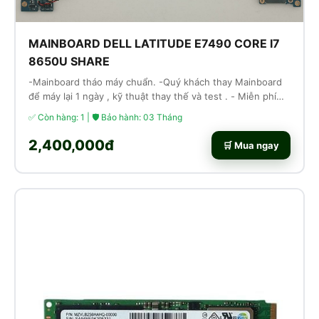
MAINBOARD DELL LATITUDE E7490 CORE I7
8650U SHARE
-Mainboard tháo máy chuẩn. -Quý khách thay Mainboard
để máy lại 1 ngày , kỹ thuật thay thế và test . - Miễn phí
công thay thế lắp ráp
✅ Còn hàng: 1 | 🛡 Bảo hành: 03 Tháng
2,400,000đ
🛒 Mua ngay